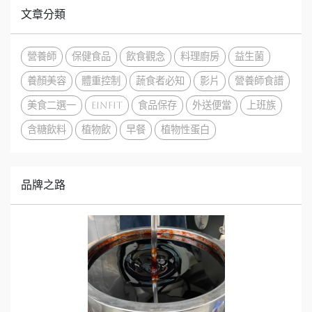
文章分類
營養師
保健食品
飲食觀念
料理廚房
益生菌
養顏美容
體重控制
蔬食者必知
影片
營養師食譜
美食二選一
EinFit
食品保存
外送便當
上班族
含糖飲料
植物飲
早餐
植物性蛋白
品牌之路