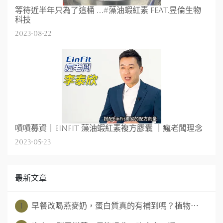
等待近半年只為了這桶 ...#藻油蝦紅素 feat.昱倫生物
科技
2023-08-22
嘖嘖募資｜EinFit 藻油蝦紅素複方膠囊 ｜瘋老闆理念
2023-05-23
最新文章
1
早餐改喝燕麥奶，蛋白質真的有補到嗎？植物⋯