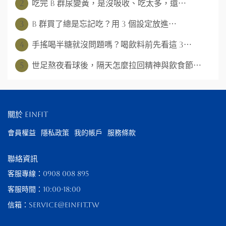
2
吃完 B 群尿變黃，是沒吸收、吃太多，還⋯
3
B 群買了總是忘記吃？用 3 個設定放進⋯
4
手搖喝半糖就沒問題嗎？喝飲料前先看這 3⋯
5
世足熬夜看球後，隔天怎麼拉回精神與飲食節⋯
關於 EinFit
會員權益
隱私政策
我的帳戶
服務條款
聯絡資訊
客服專線：0908 008 895
客服時間：10:00-18:00
信箱：service@einfit.tw