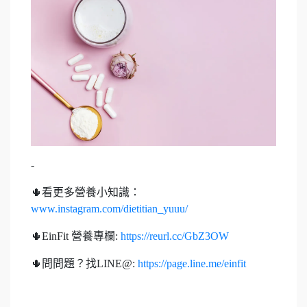
-
🌵看更多營養小知識：
www.instagram.com/dietitian_yuuu/
🌵EinFit 營養專欄:
https://reurl.cc/GbZ3OW
🌵問問題？找LINE@:
https://page.line.me/einfit