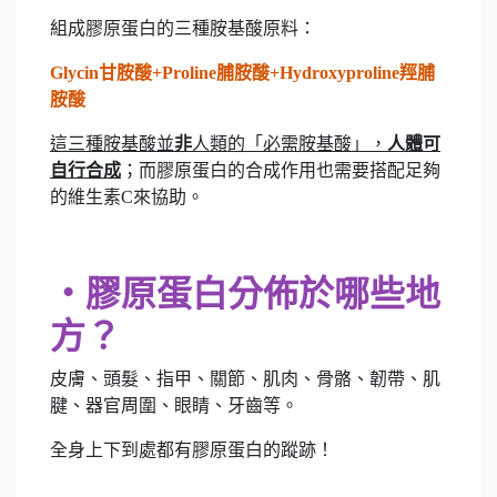
組成膠原蛋白的三種胺基酸原料：
Glycin甘胺酸+Proline脯胺酸+Hydroxyproline羥脯
胺酸
這三種胺基酸並
非
人類的「必需胺基酸」，
人體可
自行合成
；而膠原蛋白的合成作用也需要搭配足夠
的維生素C來協助。
‧膠原蛋白分佈於哪些地
方？
皮膚、頭髮、指甲、關節、肌肉、骨骼、韌帶、肌
腱、器官周圍、眼睛、牙齒等。
全身上下到處都有膠原蛋白的蹤跡！