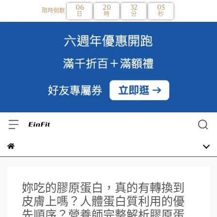
06
20
32
05
限時倒數
日
時
分
秒
妳吃的膠原蛋白，真的有轉換到
皮膚上嗎？人體蛋白質利用的優
先順序？營養師完整解析膠原蛋