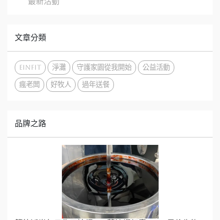
最新活動
文章分類
EinFit
淨灘
守護家園從我開始
公益活動
瘋老闆
好牧人
過年送餐
品牌之路