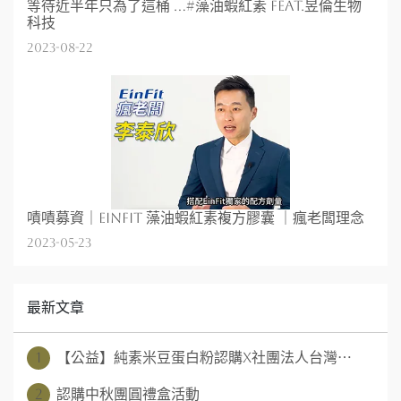
等待近半年只為了這桶 ...#藻油蝦紅素 feat.昱倫生物
科技
2023-08-22
嘖嘖募資｜EinFit 藻油蝦紅素複方膠囊 ｜瘋老闆理念
2023-05-23
最新文章
1
【公益】純素米豆蛋白粉認購x社團法人台灣⋯
2
認購中秋團圓禮盒活動