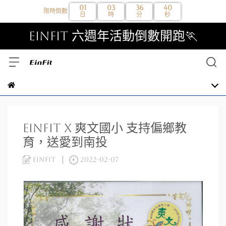
01
03
36
40
限時倒數
日
時
分
秒
EinFit 六週年活動倒數開跑🏃
EinFit x 爽文國小 支持偏鄉教
育，送愛到南投
EinFit
2022-02-07