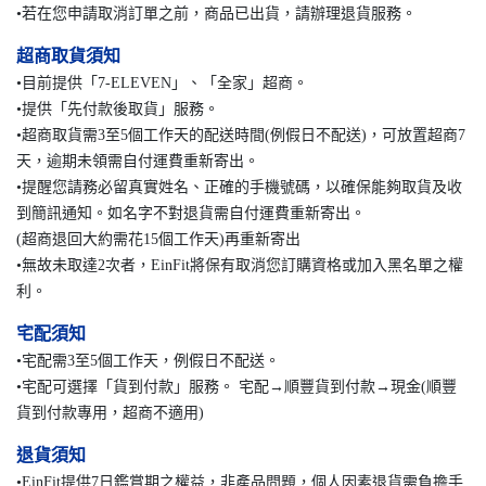
•若在您申請取消訂單之前，商品已出貨，請辦理退貨服務。
超商取貨須知
•目前提供「7-ELEVEN」、「全家」超商。
•提供「先付款後取貨」服務。
•超商取貨需3至5個工作天的配送時間(例假日不配送)，可放置超商7
天，逾期未領需自付運費重新寄出。
•提醒您請務必留真實姓名、正確的手機號碼，以確保能夠取貨及收
到簡訊通知。如名字不對退貨需自付運費重新寄出。
(超商退回大約需花15個工作天)再重新寄出
•無故未取達2次者，EinFit將保有取消您訂購資格或加入黑名單之權
利。
宅配須知
•宅配需3至5個工作天，例假日不配送。
•宅配可選擇「貨到付款」服務。 宅配→順豐貨到付款→現金(順豐
貨到付款專用，超商不適用)
退貨須知
•EinFit提供7日鑑賞期之權益，非產品問題，個人因素退貨需負擔手