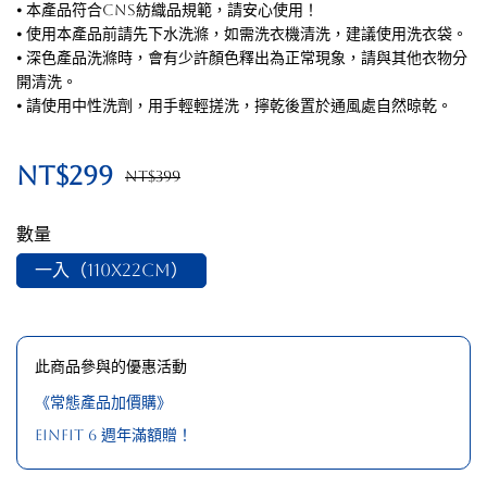
⦁ 本產品符合CNS紡織品規範，請安心使用！
⦁ 使用本產品前請先下水洗滌，如需洗衣機清洗，建議使用洗衣袋。
⦁ 深色產品洗滌時，會有少許顏色釋出為正常現象，請與其他衣物分
開清洗。
⦁ 請使用中性洗劑，用手輕輕搓洗，擰乾後置於通風處自然晾乾。
NT$299
NT$399
數量
一入（110x22cm）
此商品參與的優惠活動
《常態產品加價購》
EinFit 6 週年滿額贈！