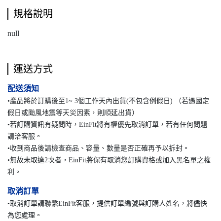
規格說明
null
運送方式
配送須知
•產品將於訂購後至1~ 3個工作天內出貨(不包含例假日) （若遇國定
假日或颱風地震等天災因素，則順延出貨）
•若訂購資訊有疑問時，EinFit將有權優先取消訂單，若有任何問題
請洽客服。
•收到商品後請檢查商品、容量、數量是否正確再予以拆封。
•無故未取達2次者，EinFit將保有取消您訂購資格或加入黑名單之權
利。
取消訂單
•取消訂單請聯繫EinFit客服，提供訂單編號與訂購人姓名，將儘快
為您處理。