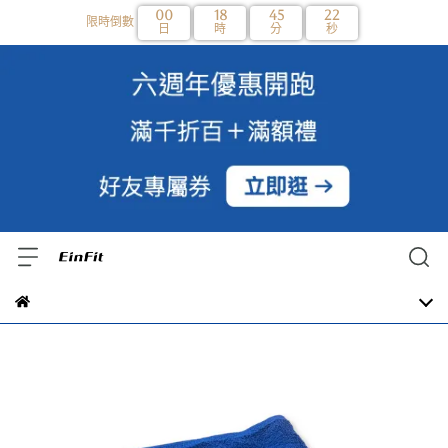
00
18
45
22
限時倒數
日
時
分
秒