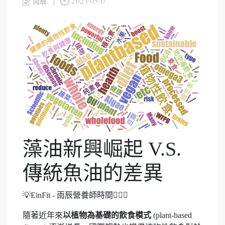
雨辰
2023-05-17
藻油新興崛起 V.S.
傳統魚油的差異
💡EinFit - 雨辰營養師時間👩🏻‍⚕️
隨著近年來
以植物為基礎的飲食模式
(plant-based