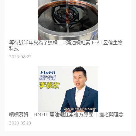
等待近半年只為了這桶 ...#藻油蝦紅素 feat.昱倫生物
科技
2023-08-22
嘖嘖募資｜EinFit 藻油蝦紅素複方膠囊 ｜瘋老闆理念
2023-05-23