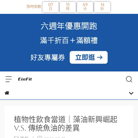
07
15
49
13
限時倒數
日
時
分
秒
植物性飲食當道｜藻油新興崛起
V.S. 傳統魚油的差異