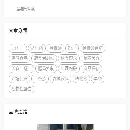
最新活動
文章分類
EinFit
益生菌
營養師
影片
營養師食譜
保健食品
蔬食者必知
飲食觀念
養顏美容
美食二選一
體重控制
料理廚房
食品保存
外送便當
上班族
含糖飲料
植物飲
早餐
植物性蛋白
品牌之路