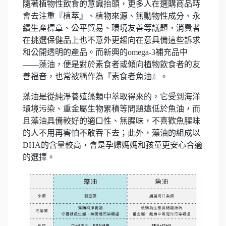
隨著植物性飲食的意識抬頭，更多人在選購商品時
會去注重『植萃』、植物來源、無動物性成分、永
續生產標章、公平貿易、環境友善等議題，消費者
在挑選保健品上也不意外更趨向在意具備這些訴求
和公開透明的產品。而新興的omega-3補充品中
——藻油，便是對於素食者或傾向植物飲食者的友
善福音，也常被稱作為『素食者魚油』。
藻油是從純淨養殖藻類中萃取得來的，它受到海洋
環境污染、重金屬生物累積等問題遠低於魚油，而
且藻油具備較好的適口性、無腥味，不喜歡魚腥味
的人不用再害怕不敢吞下去；此外，藻油的組成以
DHA的含量較高，會是孕婦媽媽和孩童更安心合適
的選擇。