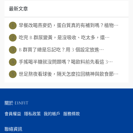
最新文章
1
早餐改喝燕麥奶，蛋白質真的有補到嗎？植物⋯
2
吃完 B 群尿變黃，是沒吸收、吃太多，還⋯
3
B 群買了總是忘記吃？用 3 個設定放進⋯
4
手搖喝半糖就沒問題嗎？喝飲料前先看這 3⋯
5
世足熬夜看球後，隔天怎麼拉回精神與飲食節⋯
關於 EinFit
會員權益
隱私政策
我的帳戶
服務條款
聯絡資訊