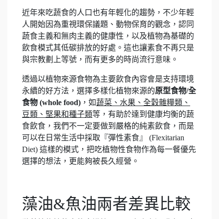
近年來吃蔬食的人口也有年輕化的趨勢，不少年輕
人開始因為重視環保議題、動物保育的觀念，認同
蔬食主義和無肉主義的健康性，以及植物為基礎的
飲食模式其低碳排放的好處。這也讓素食不再只是
與宗教劃上等號，而有更多的時尚流行意味。
透過以植物來源食物為主要飲食內容會是支持環境
永續的好方法，選擇多樣化植物來源的
原型食物/全
食物 (whole food)
，如
蔬菜、水果、全穀雜糧類、
豆類、堅果和種子類
等，有助於達到健康均衡的蔬
食飲食，我們不一定要做到嚴格的純素飲食，而是
可以在日常生活中採取『彈性素食』 (Flexitarian
Diet) 這樣的模式，把吃植物性食物作為每一餐優先
選擇的想法，更能夠被長久經營。
藻油&魚油兩者差異比較